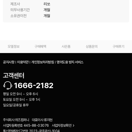
제조사
리쏘
의무사용기간
개월
소유권이전
개월
모델정보
구매혜택
사은품
상품문의
구매후기
공지사항
이용약관
개인정보처리방침
명의도용 방지 서비스
고객센터
1666-2182
평일 오전 9시 ~ 오후 6시
토요일 오전 9시 ~ 오후 1시
일요일/공휴일 휴무
주식회사 위즈컴퍼니
대표이사
류지현
사업자등록번호
445-88-03076
사업자정보확인
통신판매업신고번호
2023-광주광산-1004