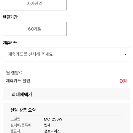
자가관리
렌탈기간
60개월
제휴카드
월 렌탈료
0
제휴카드 할인
원
최대혜택가
렌탈 상품 요약
모델명
MC-250W
설치비/등록비
면제
렌탈사
청호나이스