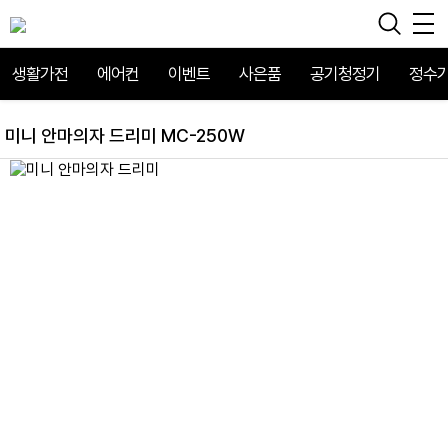
생활가전
에어컨
이벤트
사은품
공기청정기
정수
미니 안마의자 드리미 MC-250W