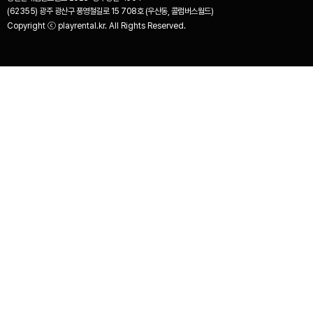
(62355) 광주 광산구 풍영철길로 15 708호 (우산동, 콜럼버스월드)
Copyright ⓒ playrental.kr. All Rights Reserved.