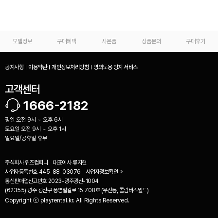
모델정보
구매혜택
사은품
상품문의
구매후기
공지사항
이용약관
개인정보처리방침
명의도용 방지 서비스
고객센터
1666-2182
평일 오전 9시 ~ 오후 6시
토요일 오전 9시 ~ 오후 1시
일요일/공휴일 휴무
주식회사 위즈컴퍼니
대표이사
류지현
사업자등록번호
445-88-03076
사업자정보확인
통신판매업신고번호
2023-광주광산-1004
(62355) 광주 광산구 풍영철길로 15 708호 (우산동, 콜럼버스월드)
Copyright ⓒ playrental.kr. All Rights Reserved.