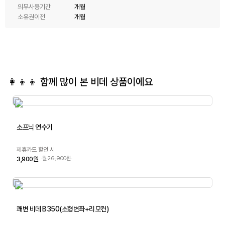
의무사용기간
개월
소유권이전
개월
👩‍👦‍👦 함께 많이 본
비데
상품이에요
소프닉 연수기
제휴카드 할인 시
3,900원
월26,900원
쾌변 비데 B350(소형변좌+리모컨)