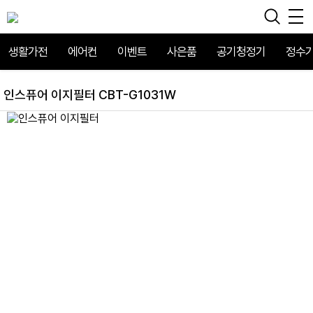
생활가전
에어컨
이벤트
사은품
공기청정기
정수
인스퓨어 이지필터 CBT-G1031W