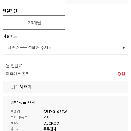
렌탈기간
36개월
제휴카드
월 렌탈료
0
제휴카드 할인
원
최대혜택가
렌탈 상품 요약
모델명
CBT-G1031W
설치비/등록비
면제
렌탈사
CUCKOO
제조사
쿠쿠전자